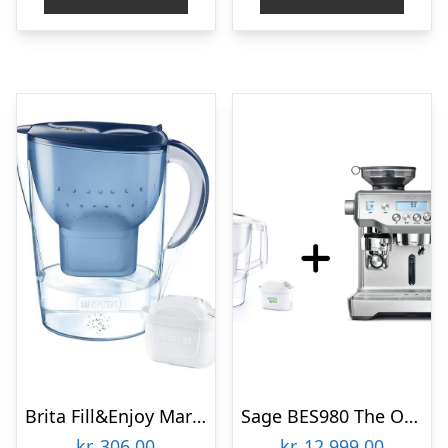
Brita Fill&Enjoy Marella XL – water filter jug – blue – 3.5 L
Sage BES980 The Oracle espressomaskine + Brita Aluna filterkande
kr.
306,00
kr.
12.999,00